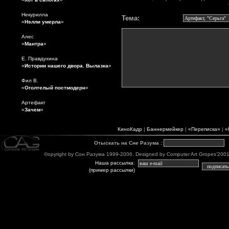
Некурилла
Тема:
«
Нэлли умерла
»
Алес
«
Мантра
»
Е. Правдухина
«
Истории нашего двора. Вылазка
»
Фил В.
«
Оголтелый постмодерн
»
Артефакт
«
Зачем
»
КиноКадр
|
Баннермейкер
|
«Переписка»
|
«
Отыскать на Сне Разума
:
©opyright by Сон Разума 1999-2006. Designed by Computer Art Gropes'2001-06
Наша рассылка
:
(пример рассылки)