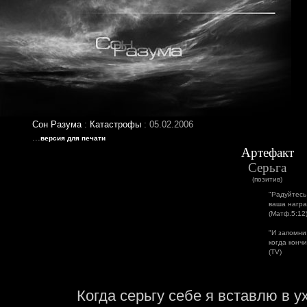
Сон Разума
:
Катастрофы
: 05.02.2006
...
версия для печати
Артефакт
Серьга
(позитив)
"Радуйтесь
ваша награ
(Матф.5:12
"И запомни
когда кончи
(TV)
Когда серьгу себе я вставлю в у