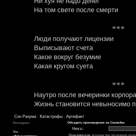
Ни хуя не надо денег
На том свете после смерти
***
Люди получают лицензии
Выписывают счета
Какое вокруг безумие
Какая кругом суета
***
Наутро после вечеринки корпор
Жизнь становится невыносимо п
Сон Разума
:
Катастрофы
:
Артефакт
Обсудить произведение на Скамейке
Последнее:
Никъ:
Эль
Пользователи
, которые при последнем логи
«
Кот в сапогах
»